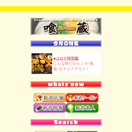
●
コロナ特別版
こんな時だからこそ“美
食”をテイクアウト！