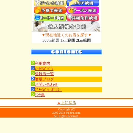
▼現在地近くのお店を探す▼
300m範囲 1km範囲 2km範囲
利用案内
ﾒｰﾙﾏｶﾞｼﾞﾝ
登録店一覧
喰蔵ブログ
お問い合わせ
ﾌﾟﾗｲﾊﾞｼｰﾎﾟﾘｼｰ
ﾘﾝｸ集
▲
上に戻る
Copyright (C)
2005-2018 ku-zou.com.
All Rights Reserved.