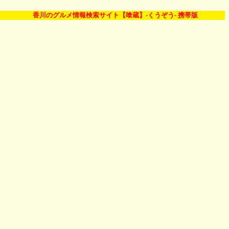
香川のグルメ情報検索サイト【喰蔵】-くうぞう- 携帯版