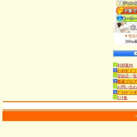
▼現在
300m
利用案内
ﾒｰﾙﾏｶﾞｼﾞﾝ
登録店一覧
喰蔵ブログ
お問い合わ
ﾌﾟﾗｲﾊﾞｼｰﾎ
ﾘﾝｸ集
2