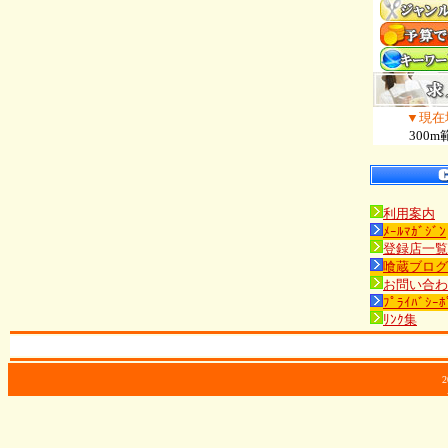
▼現在
300m
利用案内
ﾒｰﾙﾏｶﾞｼﾞﾝ
登録店一覧
喰蔵ブログ
お問い合わ
ﾌﾟﾗｲﾊﾞｼｰﾎ
ﾘﾝｸ集
2