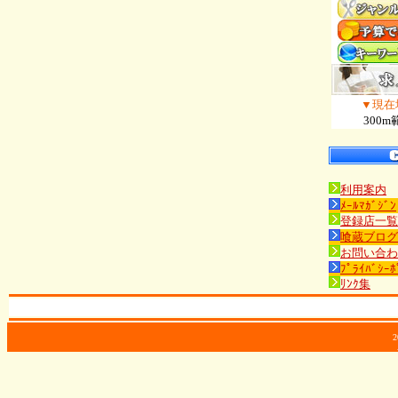
▼現在
300m
利用案内
ﾒｰﾙﾏｶﾞｼﾞﾝ
登録店一覧
喰蔵ブログ
お問い合わ
ﾌﾟﾗｲﾊﾞｼｰﾎ
ﾘﾝｸ集
2