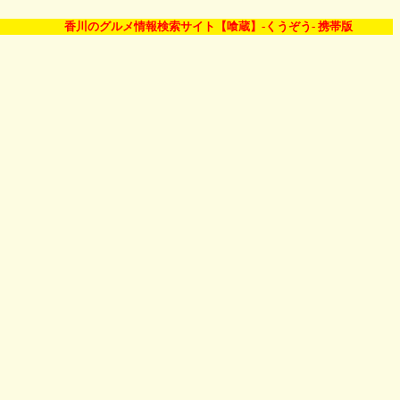
香川のグルメ情報検索サイト【喰蔵】-くうぞう- 携帯版