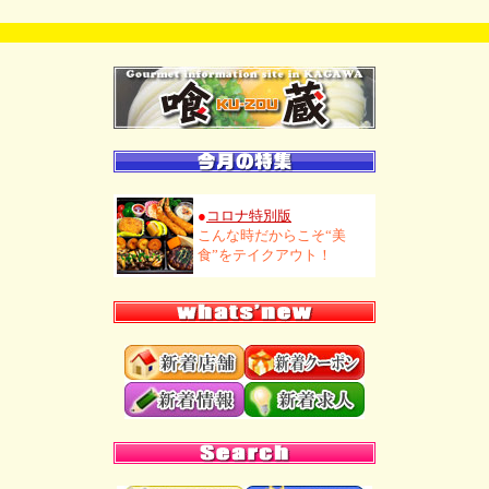
●
コロナ特別版
こんな時だからこそ“美
食”をテイクアウト！