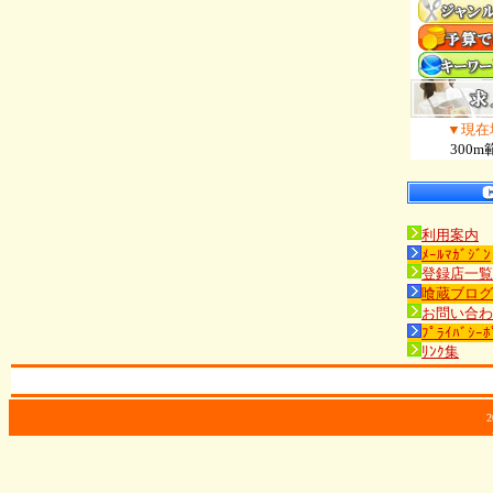
▼現在
300m
利用案内
ﾒｰﾙﾏｶﾞｼﾞﾝ
登録店一覧
喰蔵ブログ
お問い合わ
ﾌﾟﾗｲﾊﾞｼｰﾎ
ﾘﾝｸ集
2