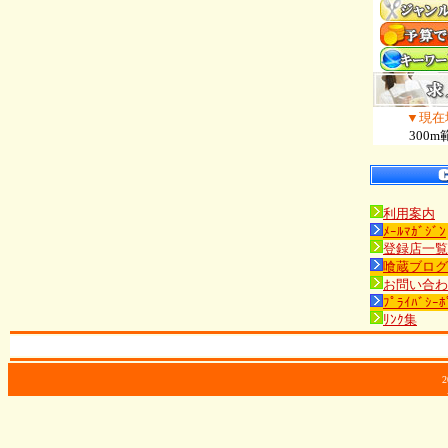
▼現在
300m
利用案内
ﾒｰﾙﾏｶﾞｼﾞﾝ
登録店一覧
喰蔵ブログ
お問い合わ
ﾌﾟﾗｲﾊﾞｼｰﾎ
ﾘﾝｸ集
2