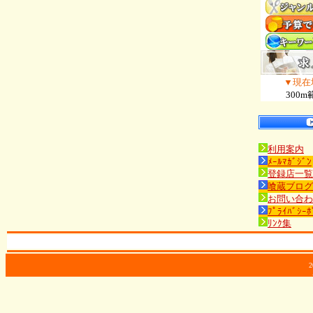
▼現在
300m
利用案内
ﾒｰﾙﾏｶﾞｼﾞﾝ
登録店一覧
喰蔵ブログ
お問い合わ
ﾌﾟﾗｲﾊﾞｼｰﾎ
ﾘﾝｸ集
2