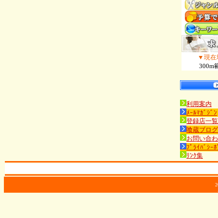
▼現在
300m
利用案内
ﾒｰﾙﾏｶﾞｼﾞﾝ
登録店一覧
喰蔵ブログ
お問い合わ
ﾌﾟﾗｲﾊﾞｼｰﾎ
ﾘﾝｸ集
2