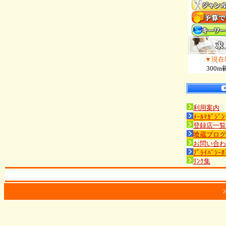
▼現在
300m
利用案内
ﾒｰﾙﾏｶﾞｼﾞﾝ
登録店一覧
喰蔵ブログ
お問い合わ
ﾌﾟﾗｲﾊﾞｼｰﾎ
ﾘﾝｸ集
2