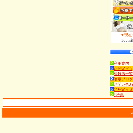
▼現在
300m
利用案内
ﾒｰﾙﾏｶﾞｼﾞﾝ
登録店一覧
喰蔵ブログ
お問い合わ
ﾌﾟﾗｲﾊﾞｼｰﾎ
ﾘﾝｸ集
2