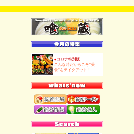
●
コロナ特別版
こんな時だからこそ“美
食”をテイクアウト！