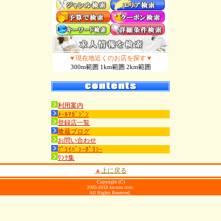
▼現在地近くのお店を探す▼
300m範囲 1km範囲 2km範囲
利用案内
ﾒｰﾙﾏｶﾞｼﾞﾝ
登録店一覧
喰蔵ブログ
お問い合わせ
ﾌﾟﾗｲﾊﾞｼｰﾎﾟﾘｼｰ
ﾘﾝｸ集
▲
上に戻る
Copyright (C)
2005-2018 ku-zou.com.
All Rights Reserved.