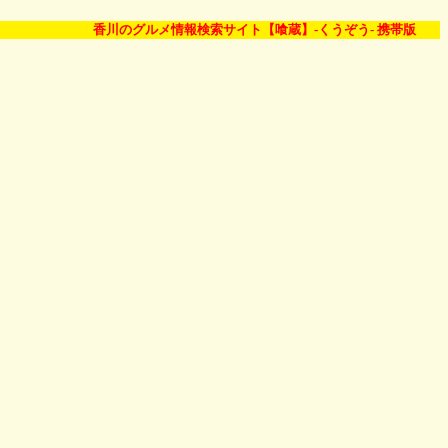
香川のグルメ情報検索サイト【喰蔵】-くうぞう- 携帯版