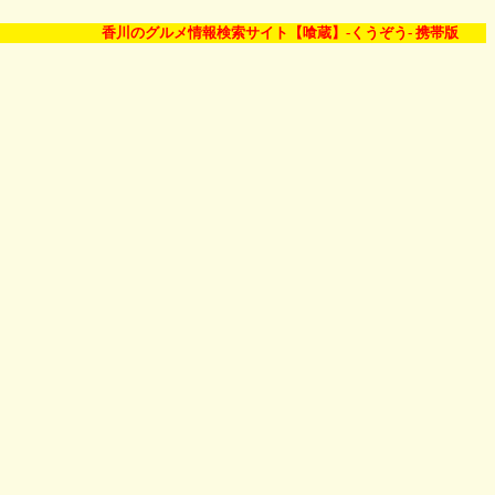
香川のグルメ情報検索サイト【喰蔵】-くうぞう- 携帯版