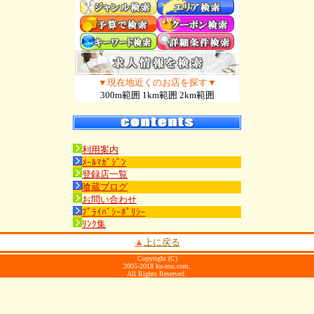
▼現在地近くのお店を探す▼
300m範囲 1km範囲 2km範囲
利用案内
ﾒｰﾙﾏｶﾞｼﾞﾝ
登録店一覧
喰蔵ブログ
お問い合わせ
ﾌﾟﾗｲﾊﾞｼｰﾎﾟﾘｼｰ
ﾘﾝｸ集
▲
上に戻る
Copyright (C)
2005-2018 ku-zou.com.
All Rights Reserved.