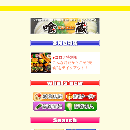
●
コロナ特別版
こんな時だからこそ“美
食”をテイクアウト！