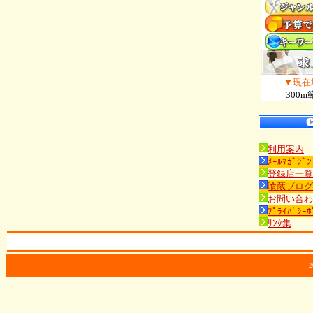
▼現在
300m
利用案内
ﾒｰﾙﾏｶﾞｼﾞﾝ
登録店一覧
喰蔵ブログ
お問い合わ
ﾌﾟﾗｲﾊﾞｼｰﾎ
ﾘﾝｸ集
2