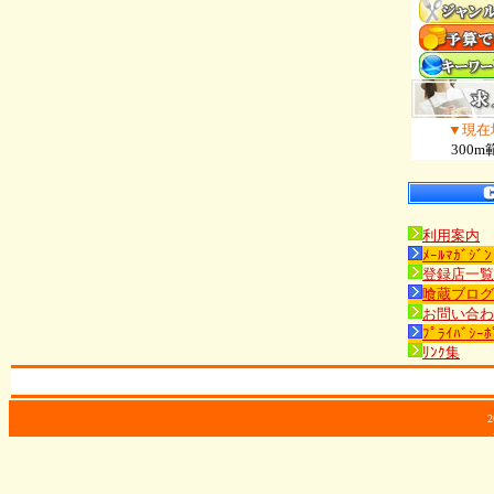
▼現在
300m
利用案内
ﾒｰﾙﾏｶﾞｼﾞﾝ
登録店一覧
喰蔵ブログ
お問い合わ
ﾌﾟﾗｲﾊﾞｼｰﾎ
ﾘﾝｸ集
2