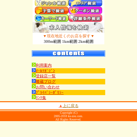
▼現在地近くのお店を探す▼
300m範囲 1km範囲 2km範囲
利用案内
ﾒｰﾙﾏｶﾞｼﾞﾝ
登録店一覧
喰蔵ブログ
お問い合わせ
ﾌﾟﾗｲﾊﾞｼｰﾎﾟﾘｼｰ
ﾘﾝｸ集
▲
上に戻る
Copyright (C)
2005-2018 ku-zou.com.
All Rights Reserved.