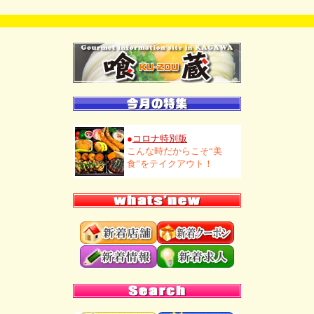
●
コロナ特別版
こんな時だからこそ“美
食”をテイクアウト！