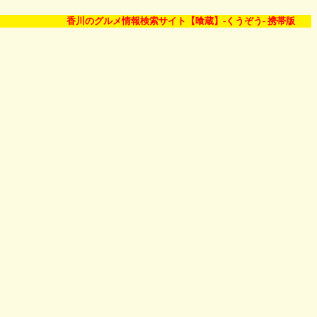
香川のグルメ情報検索サイト【喰蔵】-くうぞう- 携帯版