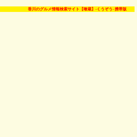
香川のグルメ情報検索サイト【喰蔵】-くうぞう- 携帯版