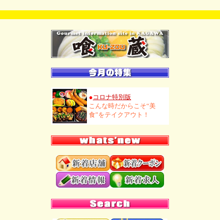
●
コロナ特別版
こんな時だからこそ“美
食”をテイクアウト！