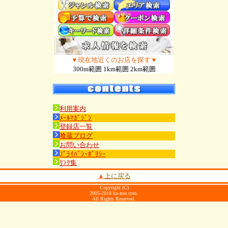
▼現在地近くのお店を探す▼
300m範囲 1km範囲 2km範囲
利用案内
ﾒｰﾙﾏｶﾞｼﾞﾝ
登録店一覧
喰蔵ブログ
お問い合わせ
ﾌﾟﾗｲﾊﾞｼｰﾎﾟﾘｼｰ
ﾘﾝｸ集
▲
上に戻る
Copyright (C)
2005-2018 ku-zou.com.
All Rights Reserved.