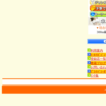
▼現在
300m
利用案内
ﾒｰﾙﾏｶﾞｼﾞﾝ
登録店一覧
喰蔵ブログ
お問い合わ
ﾌﾟﾗｲﾊﾞｼｰﾎ
ﾘﾝｸ集
2