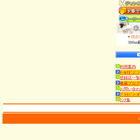
▼現在
300m
利用案内
ﾒｰﾙﾏｶﾞｼﾞﾝ
登録店一覧
喰蔵ブログ
お問い合わ
ﾌﾟﾗｲﾊﾞｼｰﾎ
ﾘﾝｸ集
2