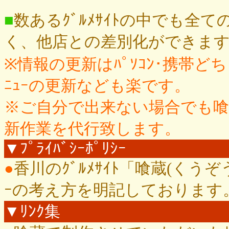
■
数あるｸﾞﾙﾒｻｲﾄの中でも全て
く、他店との差別化ができま
※情報の更新はﾊﾟｿｺﾝ･携帯
ﾆｭｰの更新なども楽です。
※ご自分で出来ない場合でも
新作業を代行致します。
▼ﾌﾟﾗｲﾊﾞｼｰﾎﾟﾘｼｰ
●
香川のｸﾞﾙﾒｻｲﾄ「喰蔵(くうぞ
ｰの考え方を明記しております
▼ﾘﾝｸ集