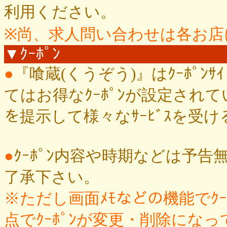
利用ください。
※尚、求人問い合わせは各お店
▼ｸｰﾎﾟﾝ
●
『喰蔵(くうぞう)』はｸｰﾎﾟ
てはお得なｸｰﾎﾟﾝが設定されて
を提示して様々なｻｰﾋﾞｽを受
●
ｸｰﾎﾟﾝ内容や時期などは予
了承下さい。
※ただし画面ﾒﾓなどの機能でｸ
点でｸｰﾎﾟﾝが変更・削除になっ