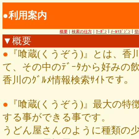
●利用案内
概要
｜
検索の仕方
｜
ｸｰﾎﾟﾝ
｜
ﾒｰﾙﾏｶﾞｼﾞﾝ
｜
登
▼概要
●
『喰蔵(くうぞう)』とは、香川
て、その中のﾃﾞｰﾀから好み
香川のｸﾞﾙﾒ情報検索ｻｲﾄです。
●
『喰蔵(くうぞう)』最大の特徴
する事ができる事です。
うどん屋さんのように種類の少