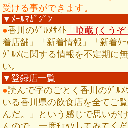
受ける事ができます。
▼ﾒｰﾙﾏｶﾞｼﾞﾝ
●
香川のｸﾞﾙﾒｻｲﾄ
「喰蔵 (くうぞう)
着店舗」「新着情報」「新着ｸｰ
ｸﾞﾙﾒに関する情報を不定期
い。
▼登録店一覧
●
読んで字のごとく香川のｸﾞﾙﾒ
いる香川県の飲食店を全てご
んだ。」という感じで思いが
んので、一度ﾁｪｯｸしてみてく