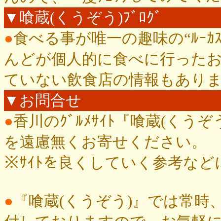
▼喰蔵(くうぞう)ﾌﾞﾛｸﾞ
●
食べる事が唯一の趣味の“ﾙｰｶ
んどが個人的に食べに行った
ていない飲食店の情報もあり
▼お問合せ
●
香川のｸﾞﾙﾒｻｲﾄ『喰蔵(く
を遠慮無くお寄せください。
※ｻｲﾄを良くしていく参考な
●
『喰蔵(くうぞう)』では常時