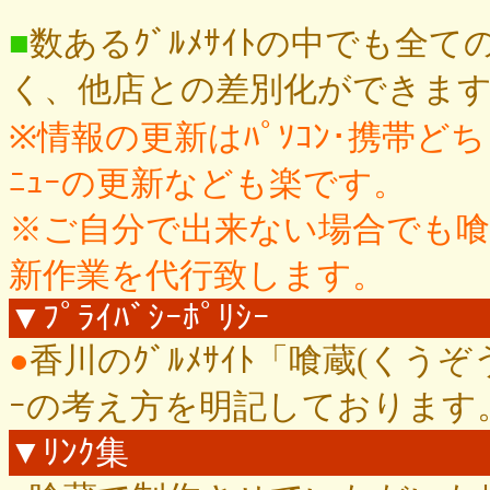
■
数あるｸﾞﾙﾒｻｲﾄの中でも全て
く、他店との差別化ができま
※情報の更新はﾊﾟｿｺﾝ･携帯
ﾆｭｰの更新なども楽です。
※ご自分で出来ない場合でも
新作業を代行致します。
▼ﾌﾟﾗｲﾊﾞｼｰﾎﾟﾘｼｰ
●
香川のｸﾞﾙﾒｻｲﾄ「喰蔵(くうぞ
ｰの考え方を明記しております
▼ﾘﾝｸ集