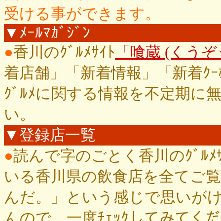
受ける事ができます。
▼ﾒｰﾙﾏｶﾞｼﾞﾝ
●
香川のｸﾞﾙﾒｻｲﾄ
「喰蔵 (くうぞう)
着店舗」「新着情報」「新着ｸｰ
ｸﾞﾙﾒに関する情報を不定期
い。
▼登録店一覧
●
読んで字のごとく香川のｸﾞﾙﾒ
いる香川県の飲食店を全てご
んだ。」という感じで思いが
んので、一度ﾁｪｯｸしてみてく