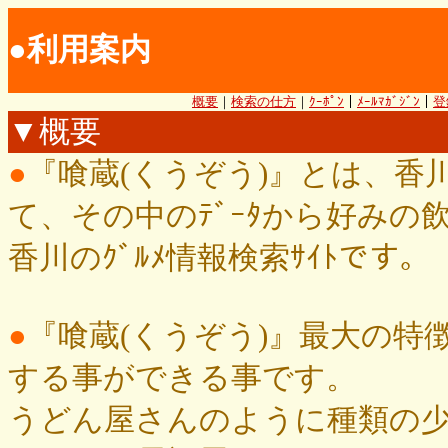
●利用案内
概要
｜
検索の仕方
｜
ｸｰﾎﾟﾝ
｜
ﾒｰﾙﾏｶﾞｼﾞﾝ
｜
登
▼概要
●
『喰蔵(くうぞう)』とは、香川
て、その中のﾃﾞｰﾀから好み
香川のｸﾞﾙﾒ情報検索ｻｲﾄです。
●
『喰蔵(くうぞう)』最大の特徴
する事ができる事です。
うどん屋さんのように種類の少