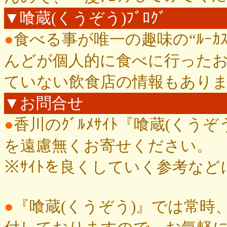
▼喰蔵(くうぞう)ﾌﾞﾛｸﾞ
●
食べる事が唯一の趣味の“ﾙｰｶ
んどが個人的に食べに行った
ていない飲食店の情報もあり
▼お問合せ
●
香川のｸﾞﾙﾒｻｲﾄ『喰蔵(く
を遠慮無くお寄せください。
※ｻｲﾄを良くしていく参考な
●
『喰蔵(くうぞう)』では常時