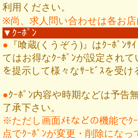
利用ください。
※尚、求人問い合わせは各お店
▼ｸｰﾎﾟﾝ
●
『喰蔵(くうぞう)』はｸｰﾎﾟ
てはお得なｸｰﾎﾟﾝが設定されて
を提示して様々なｻｰﾋﾞｽを受
●
ｸｰﾎﾟﾝ内容や時期などは予
了承下さい。
※ただし画面ﾒﾓなどの機能でｸ
点でｸｰﾎﾟﾝが変更・削除になっ