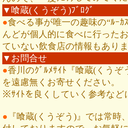
▼喰蔵(くうぞう)ﾌﾞﾛｸﾞ
●
食べる事が唯一の趣味の“ﾙｰｶ
んどが個人的に食べに行った
ていない飲食店の情報もあり
▼お問合せ
●
香川のｸﾞﾙﾒｻｲﾄ『喰蔵(く
を遠慮無くお寄せください。
※ｻｲﾄを良くしていく参考な
●
『喰蔵(くうぞう)』では常時