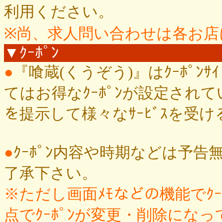
利用ください。
※尚、求人問い合わせは各お店
▼ｸｰﾎﾟﾝ
●
『喰蔵(くうぞう)』はｸｰﾎﾟ
てはお得なｸｰﾎﾟﾝが設定されて
を提示して様々なｻｰﾋﾞｽを受
●
ｸｰﾎﾟﾝ内容や時期などは予
了承下さい。
※ただし画面ﾒﾓなどの機能でｸ
点でｸｰﾎﾟﾝが変更・削除になっ