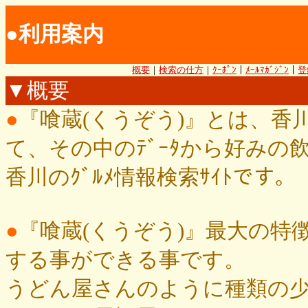
●利用案内
概要
｜
検索の仕方
｜
ｸｰﾎﾟﾝ
｜
ﾒｰﾙﾏｶﾞｼﾞﾝ
｜
登
▼概要
●
『喰蔵(くうぞう)』とは、香川
て、その中のﾃﾞｰﾀから好み
香川のｸﾞﾙﾒ情報検索ｻｲﾄです。
●
『喰蔵(くうぞう)』最大の特徴
する事ができる事です。
うどん屋さんのように種類の少