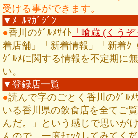
受ける事ができます。
▼ﾒｰﾙﾏｶﾞｼﾞﾝ
●
香川のｸﾞﾙﾒｻｲﾄ
「喰蔵 (くうぞう)
着店舗」「新着情報」「新着ｸｰ
ｸﾞﾙﾒに関する情報を不定期
い。
▼登録店一覧
●
読んで字のごとく香川のｸﾞﾙﾒ
いる香川県の飲食店を全てご
んだ。」という感じで思いが
んので、一度ﾁｪｯｸしてみてく