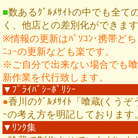
■
数あるｸﾞﾙﾒｻｲﾄの中でも全て
く、他店との差別化ができま
※情報の更新はﾊﾟｿｺﾝ･携帯
ﾆｭｰの更新なども楽です。
※ご自分で出来ない場合でも
新作業を代行致します。
▼ﾌﾟﾗｲﾊﾞｼｰﾎﾟﾘｼｰ
●
香川のｸﾞﾙﾒｻｲﾄ「喰蔵(くうぞ
ｰの考え方を明記しております
▼ﾘﾝｸ集