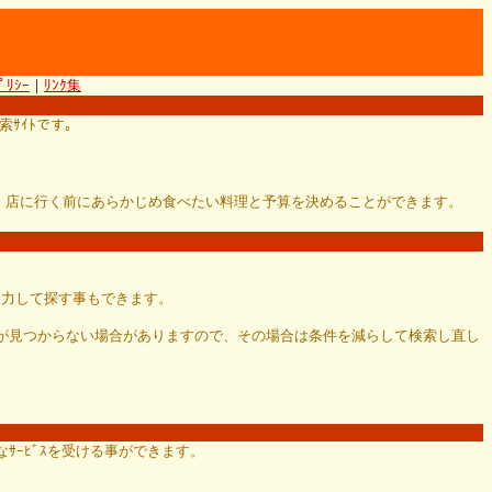
ﾟﾘｼｰ
｜
ﾘﾝｸ集
索ｻｲﾄです。
すので、店に行く前にあらかじめ食べたい料理と予算を決めることができます。
け入力して探す事もできます。
舗が見つからない場合がありますので、その場合は条件を減らして検索し直し
なｻｰﾋﾞｽを受ける事ができます。