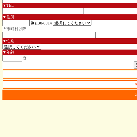
▼TEL
▼住所
例)130-0014
┗市町村以降
▼性別
▼年齢
歳
2