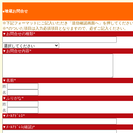
●喰蔵お問合せ
※下記フォーマットにご記入いただき「送信確認画面へ」を押してくださ
※*のついた項目は入力必須項目となりますので、必ずご記入ください。
▼お問合せの種類*
▼お問合せ内容*
▼名前*
姓
名
▼ふりがな*
姓
名
▼ﾒｰﾙｱﾄﾞﾚｽ*
▼ﾒｰﾙｱﾄﾞﾚｽ(確認)*