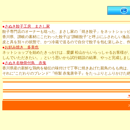
●
さぬき餃子工房 まさし家
餃子専門店のオーナーも唸った、まさし家の「焼き餃子」をネットショッ
香川県、讃岐の素材にこだわった餃子は"讃岐餃子"と呼ぶにふさわしい逸
皮と具を別々の状態で、かつ冷蔵で送るので自分で餃子を包む楽しみと、
●
お好み焼き 多美也
ネットショップを始めたきっかけは…愛媛 松山からいらっしゃるお客様が
しんでいただきたい。」という思いから試行錯誤の結果、やっと完成しま
●
さぬき名物骨付鳥 赤鬼
香川県産の新鮮な鶏肉を秘伝の味付けで丁寧に焼きあげた親鳥のもも肉は
それに"こだわりのブレンド"『特製 赤鬼唐辛子』をたっぷりとふりかけ
2