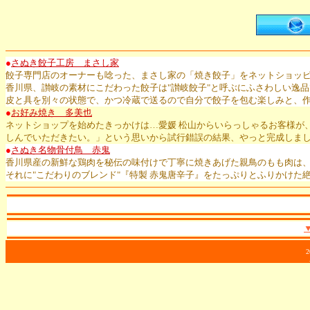
●
さぬき餃子工房 まさし家
餃子専門店のオーナーも唸った、まさし家の「焼き餃子」をネットショッ
香川県、讃岐の素材にこだわった餃子は"讃岐餃子"と呼ぶにふさわしい逸
皮と具を別々の状態で、かつ冷蔵で送るので自分で餃子を包む楽しみと、
●
お好み焼き 多美也
ネットショップを始めたきっかけは…愛媛 松山からいらっしゃるお客様が
しんでいただきたい。」という思いから試行錯誤の結果、やっと完成しま
●
さぬき名物骨付鳥 赤鬼
香川県産の新鮮な鶏肉を秘伝の味付けで丁寧に焼きあげた親鳥のもも肉は
それに"こだわりのブレンド"『特製 赤鬼唐辛子』をたっぷりとふりかけ
2