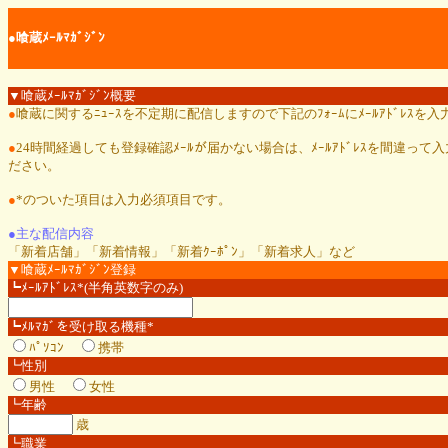
●喰蔵ﾒｰﾙﾏｶﾞｼﾞﾝ
▼喰蔵ﾒｰﾙﾏｶﾞｼﾞﾝ概要
●
喰蔵に関するﾆｭｰｽを不定期に配信しますので下記のﾌｫｰﾑにﾒｰﾙｱﾄﾞﾚｽ
●
24時間経過しても登録確認ﾒｰﾙが届かない場合は、ﾒｰﾙｱﾄﾞﾚｽを間違って入
ださい。
●
*のついた項目は入力必須項目です。
●主な配信内容
「新着店舗」「新着情報」「新着ｸｰﾎﾟﾝ」「新着求人」など
▼喰蔵ﾒｰﾙﾏｶﾞｼﾞﾝ登録
┗ﾒｰﾙｱﾄﾞﾚｽ*(半角英数字のみ)
┗ﾒﾙﾏｶﾞを受け取る機種*
ﾊﾟｿｺﾝ
携帯
┗性別
男性
女性
┗年齢
歳
┗職業