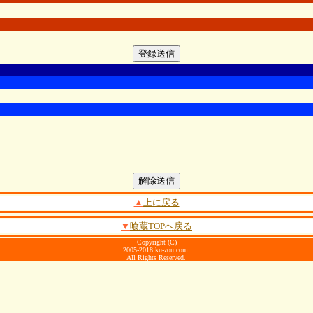
▲
上に戻る
▼
喰蔵TOPへ戻る
Copyright (C)
2005-2018 ku-zou.com.
All Rights Reserved.