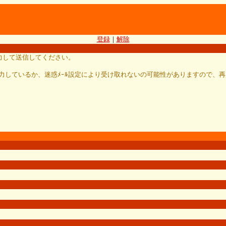
登録
｜
解除
を入力して送信してください。
力しているか、迷惑ﾒｰﾙ設定により受け取れないの可能性がありますので、再度正しいﾒｰ