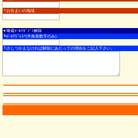
┗お住まいの地域
▼喰蔵ﾒｰﾙﾏｶﾞｼﾞﾝ解除
┗ﾒｰﾙｱﾄﾞﾚｽ*(半角英数字のみ)
┗さしつかえなければ解除にあたっての理由をご記入下さい。