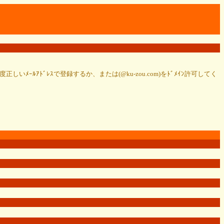
ﾙｱﾄﾞﾚｽで登録するか、または(@ku-zou.com)をﾄﾞﾒｲﾝ許可してく