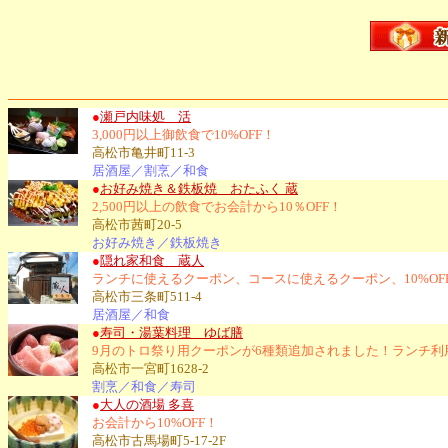
●
瀬戸内味処 活
3,000円以上御飲食で10%OFF！
高松市亀井町11-3
居酒屋／割烹／和食
●
お好み焼き＆鉄板焼 おたふく 蔵
2,500円以上の飲食でお会計から10％OFF！
高松市茜町20-5
お好み焼き／鉄板焼き
●
隠れ家和食 蔵人
ランチに使えるクーポン、コースに使えるクーポン、10%O
高松市三条町511-4
居酒屋／和食
●
寿司・湯葉料理 ゆば膳
9月のトロ祭り用クーポンが6種類追加されました！ランチ
高松市一宮町1628-2
割烹／和食／寿司
●
大人の酒場 多喜
お会計から10%OFF！
高松市古馬場町5-17-2F