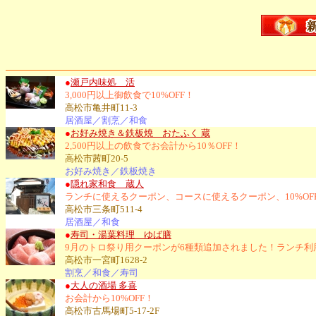
●
瀬戸内味処 活
3,000円以上御飲食で10%OFF！
高松市亀井町11-3
居酒屋／割烹／和食
●
お好み焼き＆鉄板焼 おたふく 蔵
2,500円以上の飲食でお会計から10％OFF！
高松市茜町20-5
お好み焼き／鉄板焼き
●
隠れ家和食 蔵人
ランチに使えるクーポン、コースに使えるクーポン、10%O
高松市三条町511-4
居酒屋／和食
●
寿司・湯葉料理 ゆば膳
9月のトロ祭り用クーポンが6種類追加されました！ランチ
高松市一宮町1628-2
割烹／和食／寿司
●
大人の酒場 多喜
お会計から10%OFF！
高松市古馬場町5-17-2F