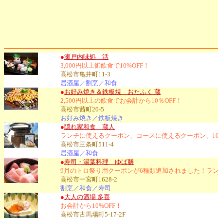
●
瀬戸内味処 活
3,000円以上御飲食で10%OFF！
高松市亀井町11-3
居酒屋／割烹／和食
●
お好み焼き＆鉄板焼 おたふく 蔵
2,500円以上の飲食でお会計から10％OFF！
高松市茜町20-5
お好み焼き／鉄板焼き
●
隠れ家和食 蔵人
ランチに使えるクーポン、コースに使えるクーポン、10
高松市三条町511-4
居酒屋／和食
●
寿司・湯葉料理 ゆば膳
9月のトロ祭り用クーポンが6種類追加されました！ラ
高松市一宮町1628-2
割烹／和食／寿司
●
大人の酒場 多喜
お会計から10%OFF！
高松市古馬場町5-17-2F