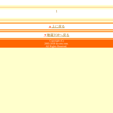
1
▲
上に戻る
▼
喰蔵TOPへ戻る
Copyright (C)
2005-2018 ku-zou.com.
All Rights Reserved.