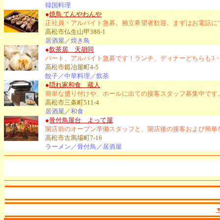
韓国料理
●
焼鳥 てんやわんや
正社員・アルバイト急募。独立希望者歓迎。まずはお電話に
高松市仏生山甲388-1
居酒屋／焼き鳥
●
飲茶居 天胡同
パート、アルバイト急募です！ランチ、ディナーどちらも3
高松市鍛冶屋町4-5
餃子／中華料理／飲茶
●
隠れ家和食 蔵人
簡単な盛り付けや、ホールに出ての接客スタッフ募集中です
高松市三条町511-4
居酒屋／和食
●
骨付鳥屋台 よって屋
開店前のオープン準備スタッフと、開店後の接客および簡単
高松市古馬場町7-16
ラーメン／骨付鳥／居酒屋