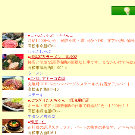
●
しゃぶしゃぶ べべんこ
時給1,000円から、経験不問・週1日からOK、接客や洗い
高松市今新町8-9
しゃぶしゃぶ
●
横浜家系ラーメン 高松家
接客と簡単な調理補助の簡単な仕事です。まなかい付で時給9
高松市屋島西町1992-4
ラーメン
●
二代目アミーゴ森崎
丸亀町GREENのハンバーグ＆ステーキのお店がアルバイト
高松市丸亀町7-16
ステーキ
●
ぶつぎりたんちゃん 鍛冶屋町店
ホール・接客・調理補助の仕事で時給850円～1,500円！！
高松市鍛冶屋町6-7
牛タン／居酒屋
●
韓屋 仁
正社員の調理スタッフと、パートの接客の募集で、どちらも
高松市古新町6-1