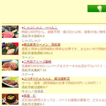
●
しゃぶしゃぶ べべんこ
時給1,000円から、経験不問・週1日からOK、接客や洗い
高松市今新町8-9
しゃぶしゃぶ
●
横浜家系ラーメン 高松家
接客と簡単な調理補助の簡単な仕事です。まなかい付で時給9
高松市屋島西町1992-4
ラーメン
●
二代目アミーゴ森崎
丸亀町GREENのハンバーグ＆ステーキのお店がアルバイト
高松市丸亀町7-16
ステーキ
●
ぶつぎりたんちゃん 鍛冶屋町店
ホール・接客・調理補助の仕事で時給850円～1,500円！！
高松市鍛冶屋町6-7
牛タン／居酒屋
●
韓屋 仁
正社員の調理スタッフと、パートの接客の募集で、どちらも
高松市古新町6-1