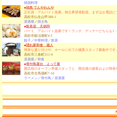
韓国料理
●
焼鳥 てんやわんや
正社員・アルバイト急募。独立希望者歓迎。まずはお電話に
高松市仏生山甲388-1
居酒屋／焼き鳥
●
飲茶居 天胡同
パート、アルバイト急募です！ランチ、ディナーどちらも3
高松市鍛冶屋町4-5
餃子／中華料理／飲茶
●
隠れ家和食 蔵人
簡単な盛り付けや、ホールに出ての接客スタッフ募集中です
高松市三条町511-4
居酒屋／和食
●
骨付鳥屋台 よって屋
開店前のオープン準備スタッフと、開店後の接客および簡単
高松市古馬場町7-16
ラーメン／骨付鳥／居酒屋