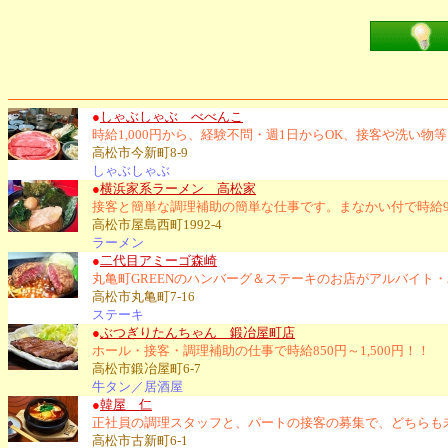
●
しゃぶしゃぶ べべんこ
時給1,000円から、経験不問・週1日からOK、接客や洗い
高松市今新町8-9
しゃぶしゃぶ
●
横浜家系ラーメン 高松家
接客と簡単な調理補助の簡単な仕事です。まなかい付で時給9
高松市屋島西町1992-4
ラーメン
●
二代目アミーゴ森崎
丸亀町GREENのハンバーグ＆ステーキのお店がアルバイト
高松市丸亀町7-16
ステーキ
●
ぶつぎりたんちゃん 鍛冶屋町店
ホール・接客・調理補助の仕事で時給850円～1,500円！！
高松市鍛冶屋町6-7
牛タン／居酒屋
●
韓屋 仁
正社員の調理スタッフと、パートの接客の募集で、どちらも
高松市古新町6-1