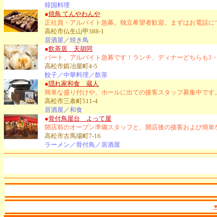
韓国料理
●
焼鳥 てんやわんや
正社員・アルバイト急募。独立希望者歓迎。まずはお電話に
高松市仏生山甲388-1
居酒屋／焼き鳥
●
飲茶居 天胡同
パート、アルバイト急募です！ランチ、ディナーどちらも3
高松市鍛冶屋町4-5
餃子／中華料理／飲茶
●
隠れ家和食 蔵人
簡単な盛り付けや、ホールに出ての接客スタッフ募集中です
高松市三条町511-4
居酒屋／和食
●
骨付鳥屋台 よって屋
開店前のオープン準備スタッフと、開店後の接客および簡単
高松市古馬場町7-16
ラーメン／骨付鳥／居酒屋