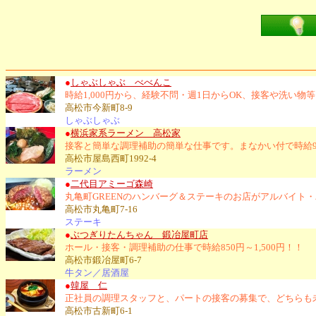
●
しゃぶしゃぶ べべんこ
時給1,000円から、経験不問・週1日からOK、接客や洗い
高松市今新町8-9
しゃぶしゃぶ
●
横浜家系ラーメン 高松家
接客と簡単な調理補助の簡単な仕事です。まなかい付で時給9
高松市屋島西町1992-4
ラーメン
●
二代目アミーゴ森崎
丸亀町GREENのハンバーグ＆ステーキのお店がアルバイト
高松市丸亀町7-16
ステーキ
●
ぶつぎりたんちゃん 鍛冶屋町店
ホール・接客・調理補助の仕事で時給850円～1,500円！！
高松市鍛冶屋町6-7
牛タン／居酒屋
●
韓屋 仁
正社員の調理スタッフと、パートの接客の募集で、どちらも
高松市古新町6-1