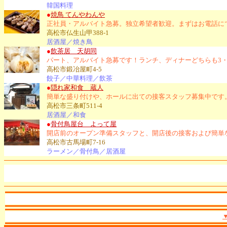
韓国料理
●
焼鳥 てんやわんや
正社員・アルバイト急募。独立希望者歓迎。まずはお電話に
高松市仏生山甲388-1
居酒屋／焼き鳥
●
飲茶居 天胡同
パート、アルバイト急募です！ランチ、ディナーどちらも3
高松市鍛冶屋町4-5
餃子／中華料理／飲茶
●
隠れ家和食 蔵人
簡単な盛り付けや、ホールに出ての接客スタッフ募集中です
高松市三条町511-4
居酒屋／和食
●
骨付鳥屋台 よって屋
開店前のオープン準備スタッフと、開店後の接客および簡単
高松市古馬場町7-16
ラーメン／骨付鳥／居酒屋