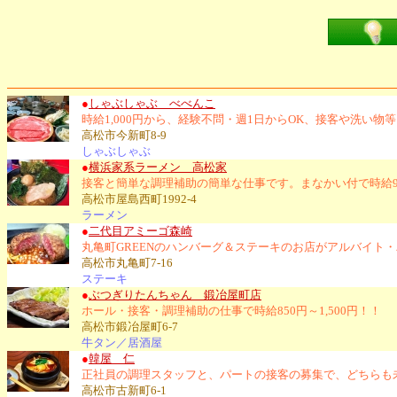
●
しゃぶしゃぶ べべんこ
時給1,000円から、経験不問・週1日からOK、接客や洗い
高松市今新町8-9
しゃぶしゃぶ
●
横浜家系ラーメン 高松家
接客と簡単な調理補助の簡単な仕事です。まなかい付で時給9
高松市屋島西町1992-4
ラーメン
●
二代目アミーゴ森崎
丸亀町GREENのハンバーグ＆ステーキのお店がアルバイト
高松市丸亀町7-16
ステーキ
●
ぶつぎりたんちゃん 鍛冶屋町店
ホール・接客・調理補助の仕事で時給850円～1,500円！！
高松市鍛冶屋町6-7
牛タン／居酒屋
●
韓屋 仁
正社員の調理スタッフと、パートの接客の募集で、どちらも
高松市古新町6-1