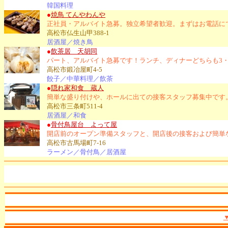
韓国料理
●
焼鳥 てんやわんや
正社員・アルバイト急募。独立希望者歓迎。まずはお電話に
高松市仏生山甲388-1
居酒屋／焼き鳥
●
飲茶居 天胡同
パート、アルバイト急募です！ランチ、ディナーどちらも3
高松市鍛冶屋町4-5
餃子／中華料理／飲茶
●
隠れ家和食 蔵人
簡単な盛り付けや、ホールに出ての接客スタッフ募集中です
高松市三条町511-4
居酒屋／和食
●
骨付鳥屋台 よって屋
開店前のオープン準備スタッフと、開店後の接客および簡単
高松市古馬場町7-16
ラーメン／骨付鳥／居酒屋