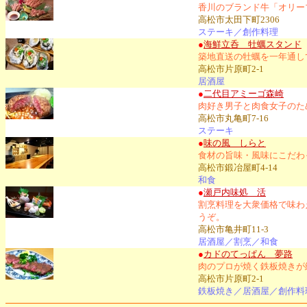
香川のブランド牛「オリー
高松市太田下町2306
ステーキ／創作料理
●
海鮮立呑 牡蠣スタンド
築地直送の牡蠣を一年通し
高松市片原町2-1
居酒屋
●
二代目アミーゴ森崎
肉好き男子と肉食女子のた
高松市丸亀町7-16
ステーキ
●
味の風 しらと
食材の旨味・風味にこだわ
高松市鍛冶屋町4-14
和食
●
瀬戸内味処 活
割烹料理を大衆価格で味わ
うぞ。
高松市亀井町11-3
居酒屋／割烹／和食
●
カドのてっぱん 夢路
肉のプロが焼く鉄板焼きが
高松市片原町2-1
鉄板焼き／居酒屋／創作料