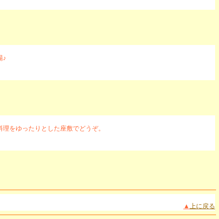
場♪
料理をゆったりとした座敷でどうぞ。
▲
上に戻る