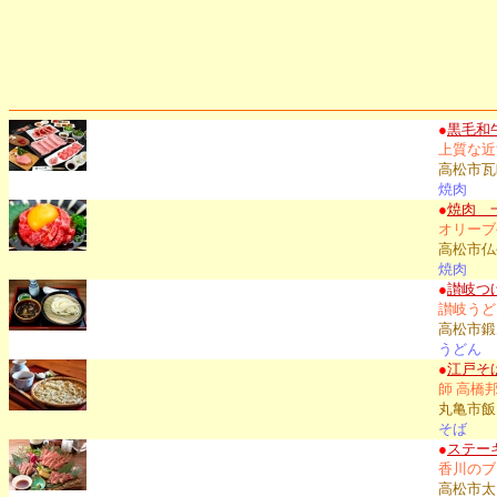
●
黒毛和
上質な近
高松市瓦町
焼肉
●
焼肉 
オリーブ
高松市仏生
焼肉
●
讃岐つ
讃岐うど
高松市鍛冶
うどん
●
江戸そ
師 高橋
丸亀市飯
そば
●
ステー
香川のブ
高松市太