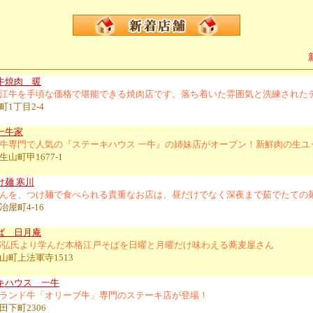
新
牛焼肉 暖
江牛を手頃な価格で堪能できる焼肉店です。落ち着いた雰囲気と洗練された
1丁目2-4
一牛家
牛専門で人気の『ステーキハウス 一牛』の姉妹店がオープン！新鮮肉の生ユ
山町甲1677-1
け麺 寒川
んを、つけ麺で食べられる貴重なお店は、昼だけでなく深夜まで茹でたての
屋町4-16
ば 日月庵
邦弘氏より学んだ本格江戸そばを日曜と月曜だけ味わえる蕎麦屋さん
山町上法軍寺1513
キハウス 一牛
ランド牛「オリーブ牛」専門のステーキ店が登場！
田下町2306