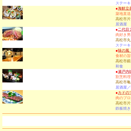
ステーキ
●
海鮮立
築地直送
高松市片
居酒屋
●
二代目
肉好き男
高松市丸亀
ステーキ
●
味の風
食材の旨
高松市鍛冶
和食
●
瀬戸内
割烹料理
高松市亀井
居酒屋／
●
カドの
肉のプロ
高松市片
鉄板焼き