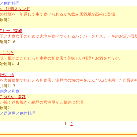
／創作料理
呑 牡蠣スタンド
の牡蠣を一年通して生で食べられる立ち飲み居酒屋が高松に登場！
原町2-1
アミーゴ森崎
子と肉食女子のために肉塊を食べつくせるハンバーグとステーキのお店が登
町7-16
 しらと
味・風味にこだわった本物の和食店で美味しい料理とお酒をどうぞ。
屋町4-14
味処 活
を大衆価格で味わえる和食店。瀬戸内の海の幸をふんだんに使用した自慢の
町11-3
割烹／和食
てっぱん 夢路
が焼く鉄板焼きが絶品の居酒屋が三越裏に登場！
原町2-1
／居酒屋／創作料理
1
2