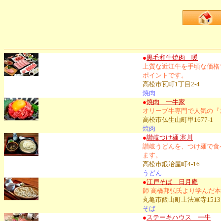
●
黒毛和牛焼肉 暖
上質な近江牛を手頃な価格
ポイントです。
高松市瓦町1丁目2-4
焼肉
●
焼肉 一牛家
オリーブ牛専門で人気の『
高松市仏生山町甲1677-1
焼肉
●
讃岐つけ麺 寒川
讃岐うどんを、つけ麺で食
ます。
高松市鍛冶屋町4-16
うどん
●
江戸そば 日月庵
師 高橋邦弘氏より学んだ
丸亀市飯山町上法軍寺1513
そば
●
ステーキハウス 一牛