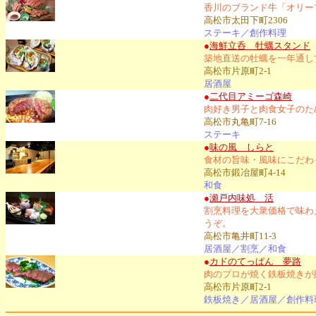
香川のブランド牛「オリー
高松市太田下町2306
ステーキ／創作料理
●
海鮮立呑 牡蠣スタンド
築地直送の牡蠣を一年通し
高松市片原町2-1
居酒屋
●
二代目アミーゴ森崎
肉好き男子と肉食女子のた
高松市丸亀町7-16
ステーキ
●
味の風 しらと
食材の旨味・風味にこだわ
高松市鍛冶屋町4-14
和食
●
瀬戸内味処 活
割烹料理を大衆価格で味わ
うぞ。
高松市亀井町11-3
居酒屋／割烹／和食
●
カドのてっぱん 夢路
肉のプロが焼く鉄板焼きが
高松市片原町2-1
鉄板焼き／居酒屋／創作料