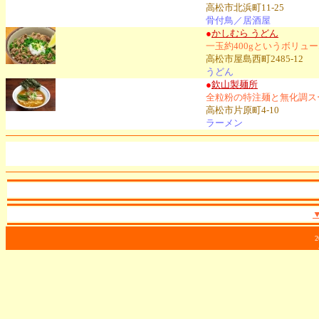
高松市北浜町11-25
骨付鳥／居酒屋
●
かしむら うどん
一玉約400gというボリ
高松市屋島西町2485-12
うどん
●
欽山製麺所
全粒粉の特注麺と無化調ス
高松市片原町4-10
ラーメン
2