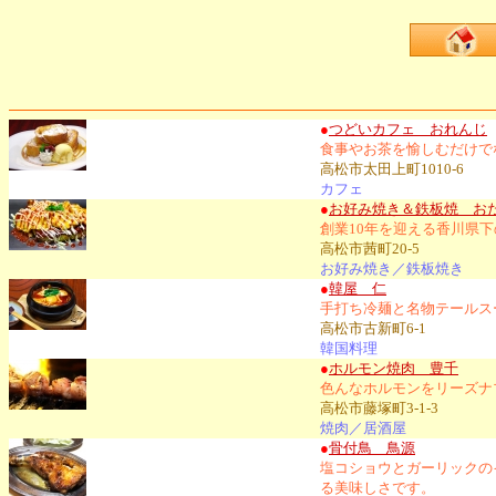
●
つどいカフェ おれんじ
食事やお茶を愉しむだけで
高松市太田上町1010-6
カフェ
●
お好み焼き＆鉄板焼 おた
創業10年を迎える香川県
高松市茜町20-5
お好み焼き／鉄板焼き
●
韓屋 仁
手打ち冷麺と名物テールス
高松市古新町6-1
韓国料理
●
ホルモン焼肉 豊千
色んなホルモンをリーズナ
高松市藤塚町3-1-3
焼肉／居酒屋
●
骨付鳥 鳥源
塩コショウとガーリックの
る美味しさです。