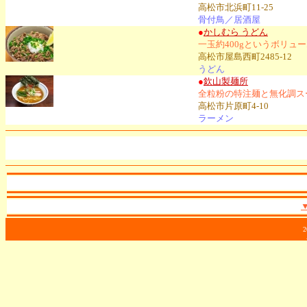
高松市北浜町11-25
骨付鳥／居酒屋
●
かしむら うどん
一玉約400gというボリ
高松市屋島西町2485-12
うどん
●
欽山製麺所
全粒粉の特注麺と無化調ス
高松市片原町4-10
ラーメン
2