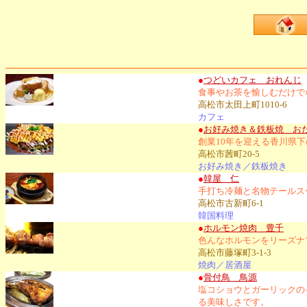
●
つどいカフェ おれんじ
食事やお茶を愉しむだけで
高松市太田上町1010-6
カフェ
●
お好み焼き＆鉄板焼 おた
創業10年を迎える香川県
高松市茜町20-5
お好み焼き／鉄板焼き
●
韓屋 仁
手打ち冷麺と名物テールス
高松市古新町6-1
韓国料理
●
ホルモン焼肉 豊千
色んなホルモンをリーズナ
高松市藤塚町3-1-3
焼肉／居酒屋
●
骨付鳥 鳥源
塩コショウとガーリックの
る美味しさです。