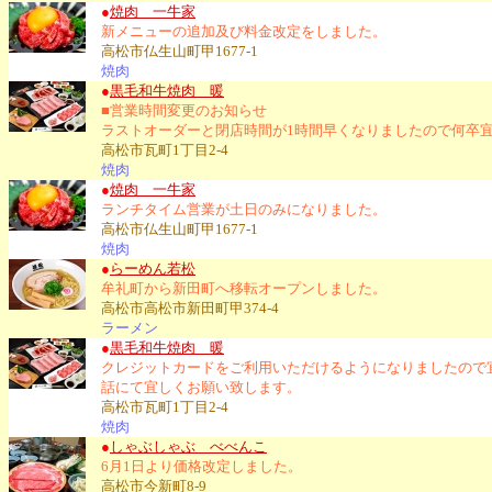
●
焼肉 一牛家
新メニューの追加及び料金改定をしました。
高松市仏生山町甲1677-1
焼肉
●
黒毛和牛焼肉 暖
■営業時間変更のお知らせ
ラストオーダーと閉店時間が1時間早くなりましたので何卒
高松市瓦町1丁目2-4
焼肉
●
焼肉 一牛家
ランチタイム営業が土日のみになりました。
高松市仏生山町甲1677-1
焼肉
●
らーめん若松
牟礼町から新田町へ移転オープンしました。
高松市高松市新田町甲374-4
ラーメン
●
黒毛和牛焼肉 暖
クレジットカードをご利用いただけるようになりましたので
話にて宜しくお願い致します。
高松市瓦町1丁目2-4
焼肉
●
しゃぶしゃぶ べべんこ
6月1日より価格改定しました。
高松市今新町8-9