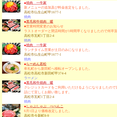
●
焼肉 一牛家
新メニューの追加及び料金改定をしました。
高松市仏生山町甲1677-1
焼肉
●
黒毛和牛焼肉 暖
■営業時間変更のお知らせ
ラストオーダーと閉店時間が1時間早くなりましたので何卒
高松市瓦町1丁目2-4
焼肉
●
焼肉 一牛家
ランチタイム営業が土日のみになりました。
高松市仏生山町甲1677-1
焼肉
●
らーめん若松
牟礼町から新田町へ移転オープンしました。
高松市高松市新田町甲374-4
ラーメン
●
黒毛和牛焼肉 暖
クレジットカードをご利用いただけるようになりましたので
話にて宜しくお願い致します。
高松市瓦町1丁目2-4
焼肉
●
しゃぶしゃぶ べべんこ
6月1日より価格改定しました。
高松市今新町8-9