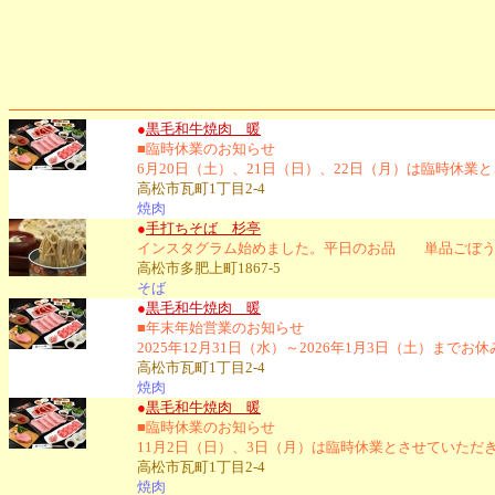
●
黒毛和牛焼肉 暖
■臨時休業のお知らせ
6月20日（土）、21日（日）、22日（月）は臨時休
高松市瓦町1丁目2-4
焼肉
●
手打ちそば 杉亭
インスタグラム始めました。平日のお品 単品ごぼうの
高松市多肥上町1867-5
そば
●
黒毛和牛焼肉 暖
■年末年始営業のお知らせ
2025年12月31日（水）～2026年1月3日（土）ま
高松市瓦町1丁目2-4
焼肉
●
黒毛和牛焼肉 暖
■臨時休業のお知らせ
11月2日（日）、3日（月）は臨時休業とさせていただ
高松市瓦町1丁目2-4
焼肉