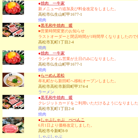
●
焼肉 一牛家
新メニューの追加及び料金改定をしました。
高松市仏生山町甲1677-1
焼肉
●
黒毛和牛焼肉 暖
■営業時間変更のお知らせ
ラストオーダーと閉店時間が1時間早くなりましたので
高松市瓦町1丁目2-4
焼肉
●
焼肉 一牛家
ランチタイム営業が土日のみになりました。
高松市仏生山町甲1677-1
焼肉
●
らーめん若松
牟礼町から新田町へ移転オープンしました。
高松市高松市新田町甲374-4
ラーメン
●
黒毛和牛焼肉 暖
クレジットカードをご利用いただけるようになりました
高松市瓦町1丁目2-4
焼肉
●
しゃぶしゃぶ べべんこ
6月1日より価格改定しました。
高松市今新町8-9
しゃぶしゃぶ