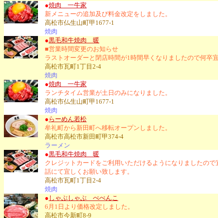
●
焼肉 一牛家
新メニューの追加及び料金改定をしました。
高松市仏生山町甲1677-1
焼肉
●
黒毛和牛焼肉 暖
■営業時間変更のお知らせ
ラストオーダーと閉店時間が1時間早くなりましたので何卒
高松市瓦町1丁目2-4
焼肉
●
焼肉 一牛家
ランチタイム営業が土日のみになりました。
高松市仏生山町甲1677-1
焼肉
●
らーめん若松
牟礼町から新田町へ移転オープンしました。
高松市高松市新田町甲374-4
ラーメン
●
黒毛和牛焼肉 暖
クレジットカードをご利用いただけるようになりましたので
話にて宜しくお願い致します。
高松市瓦町1丁目2-4
焼肉
●
しゃぶしゃぶ べべんこ
6月1日より価格改定しました。
高松市今新町8-9