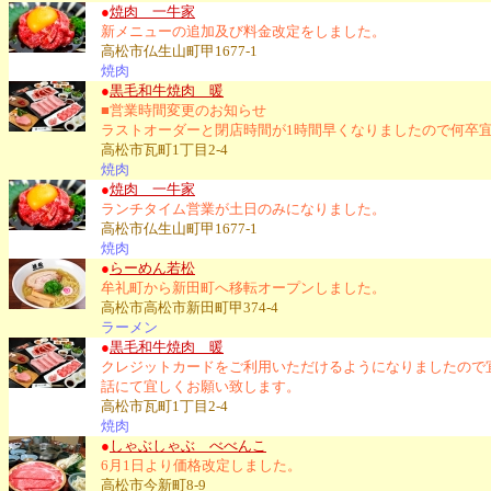
●
焼肉 一牛家
新メニューの追加及び料金改定をしました。
高松市仏生山町甲1677-1
焼肉
●
黒毛和牛焼肉 暖
■営業時間変更のお知らせ
ラストオーダーと閉店時間が1時間早くなりましたので何卒
高松市瓦町1丁目2-4
焼肉
●
焼肉 一牛家
ランチタイム営業が土日のみになりました。
高松市仏生山町甲1677-1
焼肉
●
らーめん若松
牟礼町から新田町へ移転オープンしました。
高松市高松市新田町甲374-4
ラーメン
●
黒毛和牛焼肉 暖
クレジットカードをご利用いただけるようになりましたので
話にて宜しくお願い致します。
高松市瓦町1丁目2-4
焼肉
●
しゃぶしゃぶ べべんこ
6月1日より価格改定しました。
高松市今新町8-9