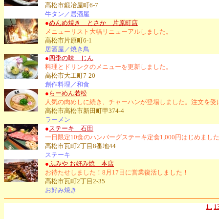
高松市鍛冶屋町6-7
牛タン／居酒屋
●
めんめ焼き とさか 片原町店
メニューリスト大幅リニューアルしました。
高松市片原町6-1
居酒屋／焼き鳥
●
四季の味 じん
料理とドリンクのメニューを更新しました。
高松市大工町7-20
創作料理／和食
●
らーめん若松
人気の肉めしに続き、チャーハンが登場しました。注文を受
高松市高松市新田町甲374-4
ラーメン
●
ステーキ 石田
一日限定10食のハンバーグステーキ定食1,000円はじめま
高松市瓦町2丁目8番地44
ステーキ
●
ふみや お好み焼 本店
お待たせしました！8月17日に営業復活しました！
高松市瓦町2丁目2-35
お好み焼き
1..
1