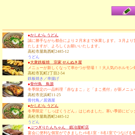
●
かしむら うどん
誠に勝手ながら都合により２月末まで休業します。３月より
たしますが、よろしくお願いいたします。
高松市屋島西町2485-12
うどん
●
大衆鉄板焼 宗家 せんぬき屋
メニューが新しくなって串かつが登場！！大人気のホルモン
高松市瓦町2丁目2-54
鉄板焼き／串揚げ
●
骨付鳥 鳥源
冬季限定の一品料理「赤なまこ」と「まこ煮付」が新メニュ
高松市北浜町11-25
骨付鳥／居酒屋
●
かしむら うどん
冬季限定「しっぽくうどん」はじめました。寒い季節にピッ
高松市屋島西町2485-12
うどん
●
ぶつぎりたんちゃん 鍛冶屋町店
宴会に便利な個室ができました♪6名1室・8名1室でつなげ