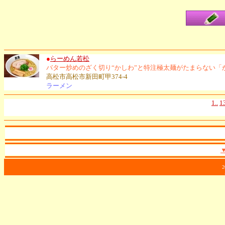
●
らーめん若松
バター炒めのざく切り“かしわ”と特注極太麺がたまらない「
高松市高松市新田町甲374-4
ラーメン
1..
1
2