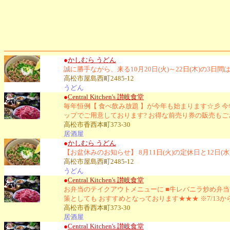
●
かしむら うどん
誠に勝手ながら、来る10月20日(火)～22日(木)の
高松市屋島西町2485-12
うどん
●
Central Kitchen's 讃岐食堂
毎年恒例【 食べ飲み放題 】が今年も始まります☆彡 
ップでご用意しております? お得な前売り券の販売もご
高松市香西本町373-30
居酒屋
●
かしむら うどん
【お盆休みのお知らせ】 8月11日(火)の定休日と12日
高松市屋島西町2485-12
うどん
●
Central Kitchen's 讃岐食堂
お弁当のテイクアウトメニューに ■牛レバニラ炒め弁当
策としても おすすめとなっております★★★ ※7/13
高松市香西本町373-30
居酒屋
●
Central Kitchen's 讃岐食堂