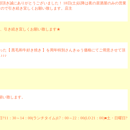
頂き誠にありがとうございました！ 18日(土)以降は夜の居酒屋のみの営業
すので引き続き宜しくお願い致します。店主
で、引き続き宜しくお願い致します★
使った【 黒毛和牛好き焼き 】を周年特別さんきゅう価格にてご用意させて頂
♪♪
願い致します。
4：00(ランチタイム)17：00～22：00(LO 21：00)■土・日曜日?