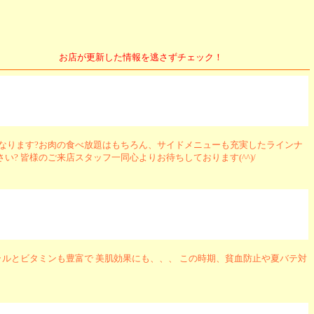
お店が更新した情報を逃さずチェック！
になります?お肉の食べ放題はもちろん、サイドメニューも充実したラインナ
? 皆様のご来店スタッフ一同心よりお待ちしております(^^)/
ネラルとビタミンも豊富で 美肌効果にも、、、 この時期、貧血防止や夏バテ対