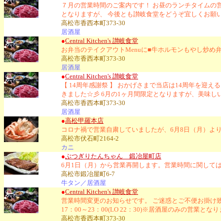
７月の営業時間のご案内です！ お昼のランチタイムの営
となりますが、 今後とも讃岐食堂をどうぞ宜しくお願
高松市香西本町373-30
居酒屋
●
Central Kitchen's 讃岐食堂
お弁当のテイクアウトMenuに■牛ホルモンもやし炒め
高松市香西本町373-30
居酒屋
●
Central Kitchen's 讃岐食堂
【 14周年感謝祭 】 おかげさまで当店は14周年を
きました☆彡 6月の1ヶ月間限定となりますが、美味しいお
高松市香西本町373-30
居酒屋
●
高松甲羅本店
コロナ禍で営業自粛していましたが、6月8日（月）よ
高松市伏石町2164-2
カニ
●
ぶつぎりたんちゃん 鍛冶屋町店
6月1日（月）から営業再開します。営業時間に関して
高松市鍛冶屋町6-7
牛タン／居酒屋
●
Central Kitchen's 讃岐食堂
営業時間変更のお知らせです。 ご迷惑とご不便お掛け致します
17：00～23：00(LO 22：30)※居酒屋のみの営業とな
高松市香西本町373-30