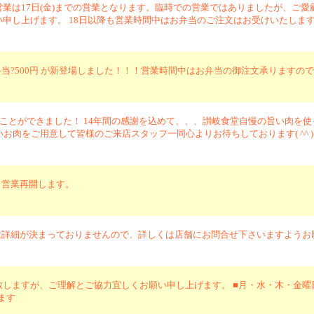
業は17日(金)までの営業となります。臨時での営業ではありましたが、ご愛顧
い申し上げます。 18日以降も営業時間中はお弁当のご注文はお受けいたしま
弁当?500円 が新登場しました！！！営業時間中はお弁当の御注文承りますの
迎えることができました！ 14年間の感謝を込めて、、、讃岐食堂自慢の旨い肉を
肉をご用意して皆様のご来店スタッフ一同心よりお待ちしております( ^^ ) ♪
り営業再開します。
は詳細が決まっておりませんので、詳しくは店舗にお問合せ下さいますようお
が、ご理解とご協力宜しくお願い申し上げます。 ■月・水・木・金曜日?11：30～1
ります