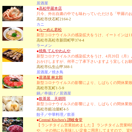
居酒屋
●
高松甲羅本店
只今、外出自粛の中でも味わっていただける「甲羅の
高松市伏石町2164-2
カニ
●
らーめん若松
新型コロナウイルスの感染拡大をうけ、イートインは11:
高松市高松市新田町甲374-4
ラーメン
●
焼鳥 てんやわんや
新型コロナウイルスの感染拡大をうけ、4月20日（月
おかけしますが、何卒ご了承下さいますよう宜しくお
高松市仏生山甲388-1
居酒屋／焼き鳥
●
居酒屋 林太郎
新型コロナウイルスの影響により、しばらくの間休業致
高松市瓦町1-5-9
鍋／串揚げ／居酒屋
●
飲茶居 天胡同
新型コロナウイルスの影響により、しばらくの間休業致
高松市鍛冶屋町4-5
餃子／中華料理／飲茶
●
Central Kitchen's 讃岐食堂
【 ランチタイム営業始めました 】 ランチタイム営業時間
や、 その他にも美味しい定食ご用意してますので、 皆様