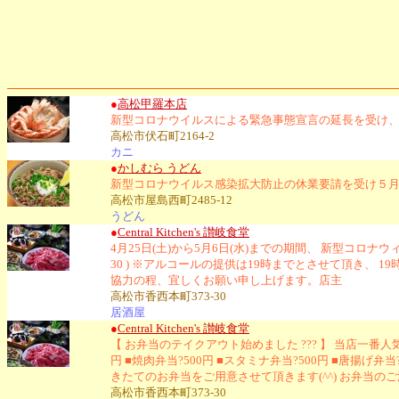
●
高松甲羅本店
新型コロナウイルスによる緊急事態宣言の延長を受け、
高松市伏石町2164-2
カニ
●
かしむら うどん
新型コロナウイルス感染拡大防止の休業要請を受け５月
高松市屋島西町2485-12
うどん
●
Central Kitchen's 讃岐食堂
4月25日(土)から5月6日(水)までの期間、 新型コロナウィ
30 ) ※アルコールの提供は19時までとさせて頂き
協力の程、宜しくお願い申し上げます。店主
高松市香西本町373-30
居酒屋
●
Central Kitchen's 讃岐食堂
【 お弁当のテイクアウト始めました ??? 】 当店一番
円 ■焼肉弁当?500円 ■スタミナ弁当?500円 ■唐揚
きたてのお弁当をご用意させて頂きます(^^) お弁当
高松市香西本町373-30