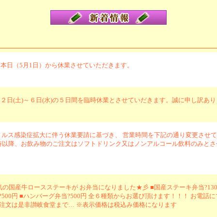
本日（5月1日）から休業させていただきます。
２日(土)～６日(水)の５日間を臨時休業とさせていだきます。誠に申し訳あ
ルス感染症拡大に伴う休業要請に基づき、 営業時間を下記の通り変更させて頂きます。 ■11
、 19時以降、お飲み物のご注文はソフトドリンク又はノンアルコール飲料のみと
人気の国産牛ロースステーキが お弁当になりました★彡 ■国産ステーキ弁当?13
げ弁当?500円 ■ハンバーグ弁当?500円 全６種類からお選び頂けます！！！ 
のご注文は是非讃岐食堂まで… ※表示価格は税込み価格になります