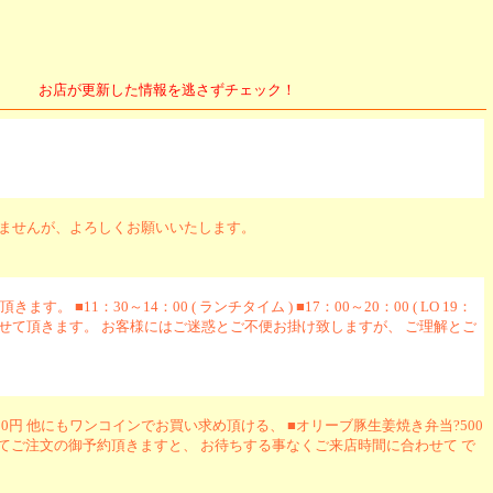
お店が更新した情報を逃さずチェック！
りませんが、よろしくお願いいたします。
：30～14：00 ( ランチタイム ) ■17：00～20：00 ( LO 19：
させて頂きます。 お客様にはご迷惑とご不便お掛け致しますが、 ご理解とご
00円 他にもワンコインでお買い求め頂ける、 ■オリーブ豚生姜焼き弁当?500
お電話にてご注文の御予約頂きますと、 お待ちする事なくご来店時間に合わせて で