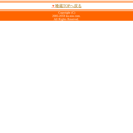
▼
喰蔵TOPへ戻る
Copyright (C)
2005-2018 ku-zou.com.
All Rights Reserved.